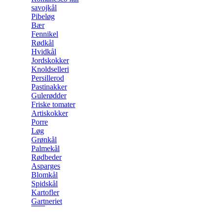
savojkål
Pibeløg
Bær
Fennikel
Rødkål
Hvidkål
Jordskokker
Knoldselleri
Persillerod
Pastinakker
Gulerødder
Friske tomater
Artiskokker
Porre
Løg
Grønkål
Palmekål
Rødbeder
Asparges
Blomkål
Spidskål
Kartofler
Gartneriet