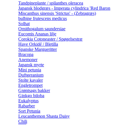
Tandpineplante / spilanthes oleracea
Japansk blodgræs - Imperata cylindrica 'Red Baron
Miscanthus sinensis 'Strictus' - (Zebragræs)
bulbine frutescens medicus
Solhat
Ornithogalum saundersiae
Eucomis Ananas lilje
Corokia Cotoneaster / Spøgelsestræ
Have Orkidé / Bletilla
Spanske Margueritter
Bracopa
Anemoner
Japansk myrte
Mini petunia
Duftgeranium
Stolte kavaler
Engletrompet
Grøntsags bakker
Ginkgo biloba
Eukalyptus
Rabarber
Sort Petunia
Leucanthemon Shasta Daisy
Chili