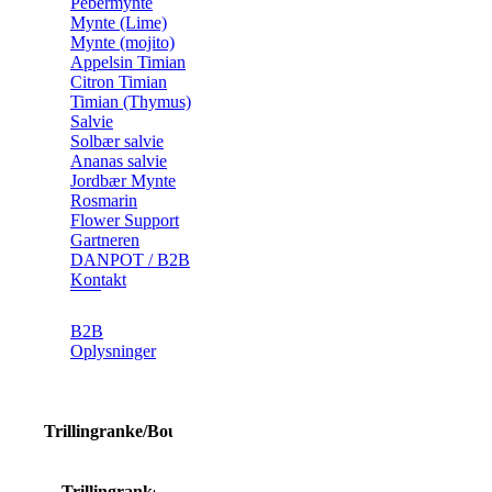
Pebermynte
Mynte (Lime)
Mynte (mojito)
Appelsin Timian
Citron Timian
Timian (Thymus)
Salvie
Solbær salvie
Ananas salvie
Jordbær Mynte
Rosmarin
Flower Support
Gartneren
DANPOT / B2B
Kontakt
B2B
Oplysninger
​Trillingranke/Bougainvillea
Trillingranke/Bougainvillea