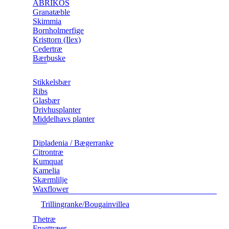
ABRIKOS
Granatæble
Skimmia
Bornholmerfige
Kristtorn (Ilex)
Cedertræ
Bærbuske
Stikkelsbær
Ribs
Glasbær
Drivhusplanter
Middelhavs planter
Dipladenia / Bægerranke
​Citrontræ
Kumquat
​Kamelia
Skærmlilje
Waxflower
​Trillingranke/Bougainvillea
Thetræ
Frugttræer