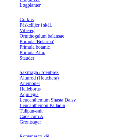
Løgplanter
Corkus
Påskeliljer i skål.
Vibeæg
Ornithogalum balansae
Primula 'Belarina'
Primula botanic
Primula Alm.
Stauder
Saxifraga / Stenbrek
Alunrod (Heuchera)
Anemoner
Helleborus
Aquilegia
Leucanthemum Shasta Daisy
Leucanthemon Palladin
Tulipan-snit
Capsicum A
Grøntsager
Romanesco kål