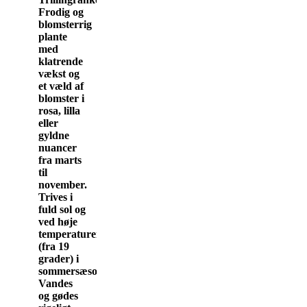
Frodig og
blomsterrig
plante
med
klatrende
vækst og
et væld af
blomster i
rosa, lilla
eller
gyldne
nuancer
fra marts
til
november.
Trives i
fuld sol og
ved høje
temperaturer
(fra 19
grader) i
sommersæsonen.
Vandes
og gødes