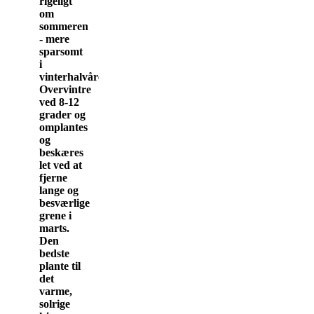
rigeligt
om
sommeren
- mere
sparsomt
i
vinterhalvåret.
Overvintre
ved 8-12
grader og
omplantes
og
beskæres
let ved at
fjerne
lange og
besværlige
grene i
marts.
Den
bedste
plante til
det
varme,
solrige