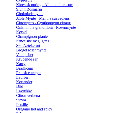
Cypresurt
Kinesisk purløg - Allium tuberosum
Slyng Rosmarin
Chokolademynte
Æble Mynte - Mentha suaveolens
Citrongræs - Cymbopogon citratus
Calamintha grandiflora - Rosenmynte
Kørvel
Champignon-plante
Kinesiske magi græs
Sød Aztekerurt
Broget rosenmynte
Vandpeber
Krybende sar
Karry
Basillicum
Fransk estragon
Laurbær
Koriander
Dild
Løvstikke
Citron verbena
Stevia
Persille
Oregano hot and spicy