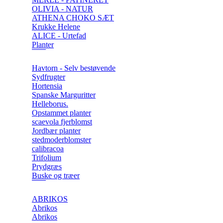
OLIVIA - NATUR
ATHENA CHOKO SÆT
Krukke Helene
ALICE - Urtefad
Planter
Havtorn - Selv bestøvende
Sydfrugter
Hortensia
Spanske Marguritter
Helleborus.
Opstammet planter
scaevola fjerblomst
Jordbær planter
stedmoderblomster
calibracoa
Trifolium
Prydgræs
Buske og træer
ABRIKOS
Abrikos
Abrikos