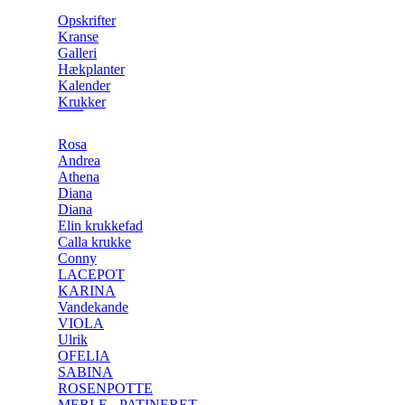
Opskrifter
Kranse
Galleri
Hækplanter
Kalender
Krukker
Rosa
Andrea
Athena
Diana
Diana
Elin krukkefad
Calla krukke
Conny
LACEPOT
KARINA
Vandekande
VIOLA
Ulrik
OFELIA
SABINA
ROSENPOTTE
MERLE - PATINERET