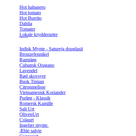
Hot habanero
Hot tomato
Hot Burrito
Dahlia
Tomater
Lokale krydderurter
Indisk Mynte - Satureja douglasii
Bronzefennikel
Ramsløg
Cubansk Oragano
Lavendel
Rød skovsyre
Busk Timian
Citronmelisse
Vietnamesisk Koriander
Purløg - Klassik
Romersk Kamille
Salt Urt
OlivenUrt
Colaurt
Ingefær mynte.
Æble salvie