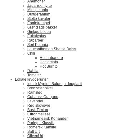
Anemoner
Japansk myrte
Mini petunia
Duftgeranium
Stolte kavaler
Engletrompet
Grøntsags bakker
Ginkgo biloba
Eukalyptus
Rabarber
Sort Petunia
Leucanthemon Shasta Daisy
Chili
Hot habanero
Hot tomato
Hot Burrito
Dahlia
Tomater
Lokale krydderurter
Indisk Mynte - Satureja douglasii
Bronzefennikel
Ramsløg
Cubansk Oragano
Lavendel
Rød skovsyre
Busk Timian
Citronmelisse
Vietnamesisk Koriander
Purløg - Klassik
Romersk Kamille
Salt Urt
OlivenUrt