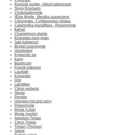
Cypresurt
Kinesisk purløg - Allium tuberosum
Slyng Rosmarin
Chokolademynte
Æble Mynte - Mentha suaveolens
Citrongræs - Cymbopogon citratus
Calamintha grandiflora - Rosenmynte
Kørvel
Champignon-plante
Kinesiske magi græs
Sød Aztekerurt
Broget rosenmynte
Vandpeber
Krybende sar
Karry
Basillicum
Fransk estragon
Laurbær
Koriander
Dild
Løvstikke
Citron verbena
Stevia
Persille
Oregano hot and spicy
Pebermynte
Mynte (Lime)
Mynte (mojito)
Appelsin Timian
Citron Timian
Timian (Thymus)
Salvie