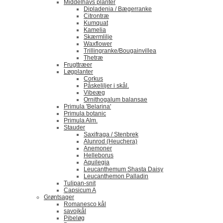
Middelhavs planter
Dipladenia / Bægerranke
​Citrontræ
Kumquat
​Kamelia
Skærmlilje
Waxflower
​Trillingranke/Bougainvillea
Thetræ
Frugttræer
Løgplanter
Corkus
Påskeliljer i skål.
Vibeæg
Ornithogalum balansae
Primula 'Belarina'
Primula botanic
Primula Alm.
Stauder
Saxifraga / Stenbrek
Alunrod (Heuchera)
Anemoner
Helleborus
Aquilegia
Leucanthemum Shasta Daisy
Leucanthemon Palladin
Tulipan-snit
Capsicum A
Grøntsager
Romanesco kål
savojkål
Pibeløg