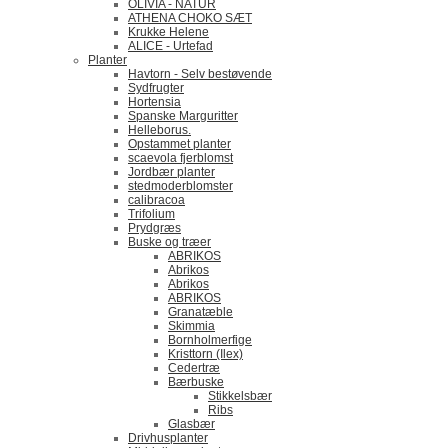
OLIVIA - NATUR
ATHENA CHOKO SÆT
Krukke Helene
ALICE - Urtefad
Planter
Havtorn - Selv bestøvende
Sydfrugter
Hortensia
Spanske Marguritter
Helleborus.
Opstammet planter
scaevola fjerblomst
Jordbær planter
stedmoderblomster
calibracoa
Trifolium
Prydgræs
Buske og træer
ABRIKOS
Abrikos
Abrikos
ABRIKOS
Granatæble
Skimmia
Bornholmerfige
Kristtorn (Ilex)
Cedertræ
Bærbuske
Stikkelsbær
Ribs
Glasbær
Drivhusplanter