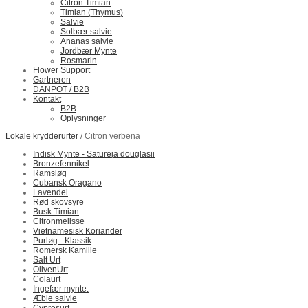
Citron Timian
Timian (Thymus)
Salvie
Solbær salvie
Ananas salvie
Jordbær Mynte
Rosmarin
Flower Support
Gartneren
DANPOT / B2B
Kontakt
B2B
Oplysninger
Lokale krydderurter
/ Citron verbena
Indisk Mynte - Satureja douglasii
Bronzefennikel
Ramsløg
Cubansk Oragano
Lavendel
Rød skovsyre
Busk Timian
Citronmelisse
Vietnamesisk Koriander
Purløg - Klassik
Romersk Kamille
Salt Urt
OlivenUrt
Colaurt
Ingefær mynte.
Æble salvie