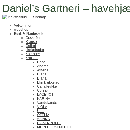
Daniel’s Gartneri – havehjæ
Indkøbskurv
Sitemap
Velkommen
webshop
Butik & Planteskole
Opskrifter
Kranse
Galleri
Hækplanter
Kalender
Krukker
Rosa
Andrea
Athena
Diana
Diana
Elin krukkefad
Calla krukke
Conny
LACEPOT
KARINA
Vandekande
VIOLA
Ulrik
OFELIA
SABINA
ROSENPOTTE
MERLE - PATINERET