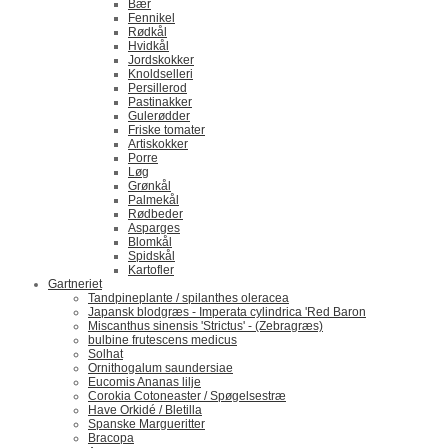
Bær
Fennikel
Rødkål
Hvidkål
Jordskokker
Knoldselleri
Persillerod
Pastinakker
Gulerødder
Friske tomater
Artiskokker
Porre
Løg
Grønkål
Palmekål
Rødbeder
Asparges
Blomkål
Spidskål
Kartofler
Gartneriet
Tandpineplante / spilanthes oleracea
Japansk blodgræs - Imperata cylindrica 'Red Baron
Miscanthus sinensis 'Strictus' - (Zebragræs)
bulbine frutescens medicus
Solhat
Ornithogalum saundersiae
Eucomis Ananas lilje
Corokia Cotoneaster / Spøgelsestræ
Have Orkidé / Bletilla
Spanske Margueritter
Bracopa