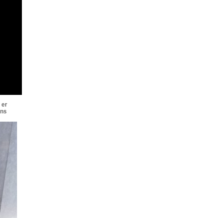
 er
ens