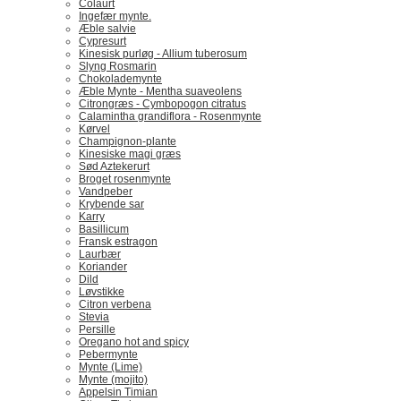
Colaurt
Ingefær mynte.
Æble salvie
Cypresurt
Kinesisk purløg - Allium tuberosum
Slyng Rosmarin
Chokolademynte
Æble Mynte - Mentha suaveolens
Citrongræs - Cymbopogon citratus
Calamintha grandiflora - Rosenmynte
Kørvel
Champignon-plante
Kinesiske magi græs
Sød Aztekerurt
Broget rosenmynte
Vandpeber
Krybende sar
Karry
Basillicum
Fransk estragon
Laurbær
Koriander
Dild
Løvstikke
Citron verbena
Stevia
Persille
Oregano hot and spicy
Pebermynte
Mynte (Lime)
Mynte (mojito)
Appelsin Timian