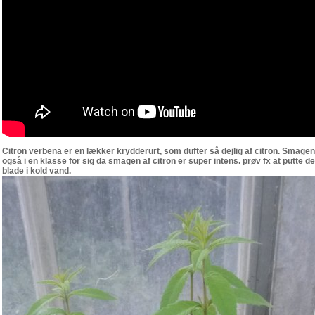
Citron verbena er en lækker krydderurt, som dufter så dejlig af citron. Smagen
også i en klasse for sig da smagen af citron er super intens. prøv fx at putte d
blade i kold vand.