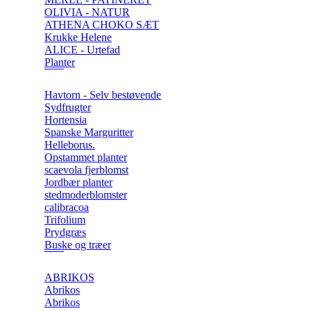
OLIVIA - NATUR
ATHENA CHOKO SÆT
Krukke Helene
ALICE - Urtefad
Planter
Havtorn - Selv bestøvende
Sydfrugter
Hortensia
Spanske Marguritter
Helleborus.
Opstammet planter
scaevola fjerblomst
Jordbær planter
stedmoderblomster
calibracoa
Trifolium
Prydgræs
Buske og træer
ABRIKOS
Abrikos
Abrikos