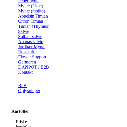
Pebermynte
Mynte (Lime)
Mynte (mojito)
Appelsin Timian
Citron Timian
Timian (Thymus)
Salvie
Solbær salvie
Ananas salvie
Jordbær Mynte
Rosmarin
Flower Support
Gartneren
DANPOT / B2B
Kontakt
B2B
Oplysninger
Kartofler
Friske
kartofler