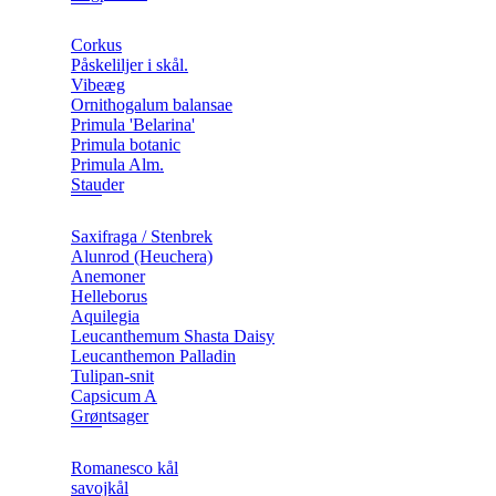
Corkus
Påskeliljer i skål.
Vibeæg
Ornithogalum balansae
Primula 'Belarina'
Primula botanic
Primula Alm.
Stauder
Saxifraga / Stenbrek
Alunrod (Heuchera)
Anemoner
Helleborus
Aquilegia
Leucanthemum Shasta Daisy
Leucanthemon Palladin
Tulipan-snit
Capsicum A
Grøntsager
Romanesco kål
savojkål