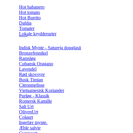
Hot habanero
Hot tomato
Hot Burrito
Dahlia
Tomater
Lokale krydderurter
Indisk Mynte - Satureja douglasii
Bronzefennikel
Ramsløg
Cubansk Oragano
Lavendel
Rød skovsyre
Busk Timian
Citronmelisse
Vietnamesisk Koriander
Purløg - Klassik
Romersk Kamille
Salt Urt
OlivenUrt
Colaurt
Ingefær mynte.
Æble salvie