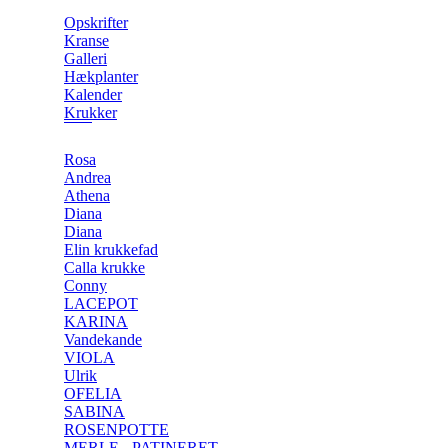
Opskrifter
Kranse
Galleri
Hækplanter
Kalender
Krukker
Rosa
Andrea
Athena
Diana
Diana
Elin krukkefad
Calla krukke
Conny
LACEPOT
KARINA
Vandekande
VIOLA
Ulrik
OFELIA
SABINA
ROSENPOTTE
MERLE - PATINERET