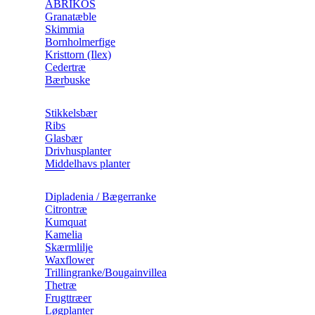
ABRIKOS
Granatæble
Skimmia
Bornholmerfige
Kristtorn (Ilex)
Cedertræ
Bærbuske
Stikkelsbær
Ribs
Glasbær
Drivhusplanter
Middelhavs planter
Dipladenia / Bægerranke
​Citrontræ
Kumquat
​Kamelia
Skærmlilje
Waxflower
​Trillingranke/Bougainvillea
Thetræ
Frugttræer
Løgplanter