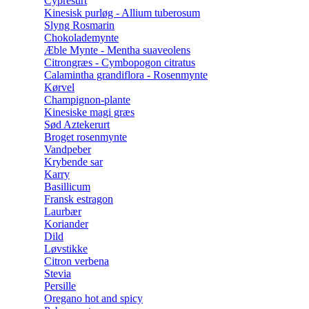
Cypresurt
Kinesisk purløg - Allium tuberosum
Slyng Rosmarin
Chokolademynte
Æble Mynte - Mentha suaveolens
Citrongræs - Cymbopogon citratus
Calamintha grandiflora - Rosenmynte
Kørvel
Champignon-plante
Kinesiske magi græs
Sød Aztekerurt
Broget rosenmynte
Vandpeber
Krybende sar
Karry
Basillicum
Fransk estragon
Laurbær
Koriander
Dild
Løvstikke
Citron verbena
Stevia
Persille
Oregano hot and spicy