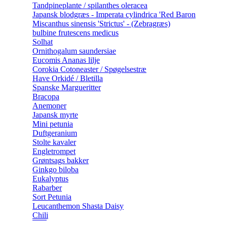
Tandpineplante / spilanthes oleracea
Japansk blodgræs - Imperata cylindrica 'Red Baron
Miscanthus sinensis 'Strictus' - (Zebragræs)
bulbine frutescens medicus
Solhat
Ornithogalum saundersiae
Eucomis Ananas lilje
Corokia Cotoneaster / Spøgelsestræ
Have Orkidé / Bletilla
Spanske Margueritter
Bracopa
Anemoner
Japansk myrte
Mini petunia
Duftgeranium
Stolte kavaler
Engletrompet
Grøntsags bakker
Ginkgo biloba
Eukalyptus
Rabarber
Sort Petunia
Leucanthemon Shasta Daisy
Chili