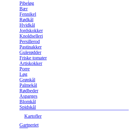
Pibeløg
Bær
Fennikel
Rødkål
Hvidkål
Jordskokker
Knoldselleri
Persillerod
Pastinakker
Gulerødder
Friske tomater
Artiskokker
Porre
Løg
Grønkål
Palmekål
Rødbeder
Asparges
Blomkål
Spidskål
Kartofler
Gartneriet