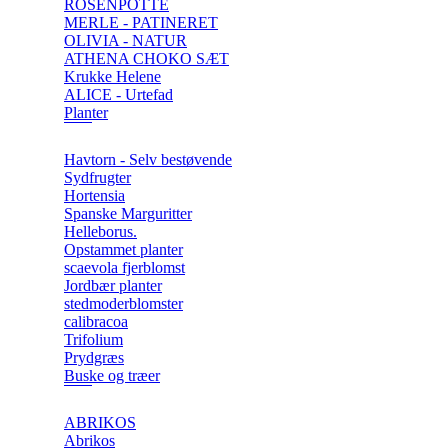
ROSENPOTTE
MERLE - PATINERET
OLIVIA - NATUR
ATHENA CHOKO SÆT
Krukke Helene
ALICE - Urtefad
Planter
Havtorn - Selv bestøvende
Sydfrugter
Hortensia
Spanske Marguritter
Helleborus.
Opstammet planter
scaevola fjerblomst
Jordbær planter
stedmoderblomster
calibracoa
Trifolium
Prydgræs
Buske og træer
ABRIKOS
Abrikos