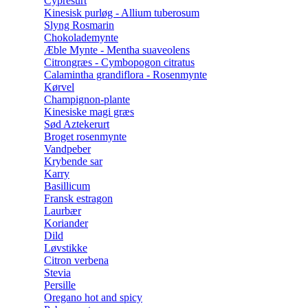
Cypresurt
Kinesisk purløg - Allium tuberosum
Slyng Rosmarin
Chokolademynte
Æble Mynte - Mentha suaveolens
Citrongræs - Cymbopogon citratus
Calamintha grandiflora - Rosenmynte
Kørvel
Champignon-plante
Kinesiske magi græs
Sød Aztekerurt
Broget rosenmynte
Vandpeber
Krybende sar
Karry
Basillicum
Fransk estragon
Laurbær
Koriander
Dild
Løvstikke
Citron verbena
Stevia
Persille
Oregano hot and spicy