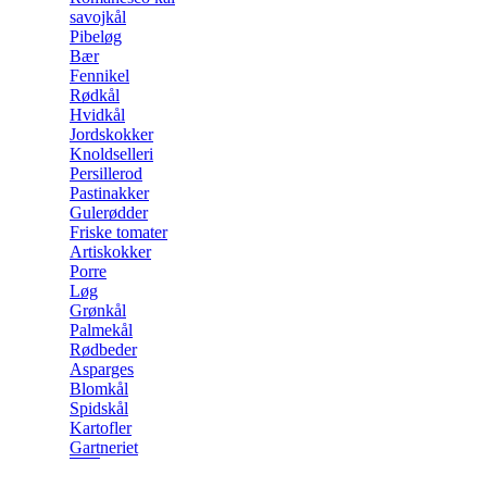
savojkål
Pibeløg
Bær
Fennikel
Rødkål
Hvidkål
Jordskokker
Knoldselleri
Persillerod
Pastinakker
Gulerødder
Friske tomater
Artiskokker
Porre
Løg
Grønkål
Palmekål
Rødbeder
Asparges
Blomkål
Spidskål
Kartofler
Gartneriet