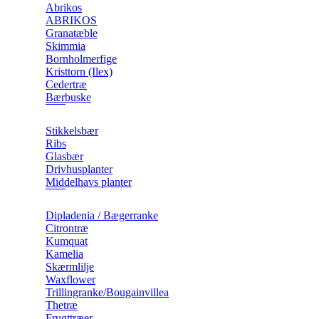
Abrikos
ABRIKOS
Granatæble
Skimmia
Bornholmerfige
Kristtorn (Ilex)
Cedertræ
Bærbuske
Stikkelsbær
Ribs
Glasbær
Drivhusplanter
Middelhavs planter
Dipladenia / Bægerranke
​Citrontræ
Kumquat
​Kamelia
Skærmlilje
Waxflower
​Trillingranke/Bougainvillea
Thetræ
Frugttræer