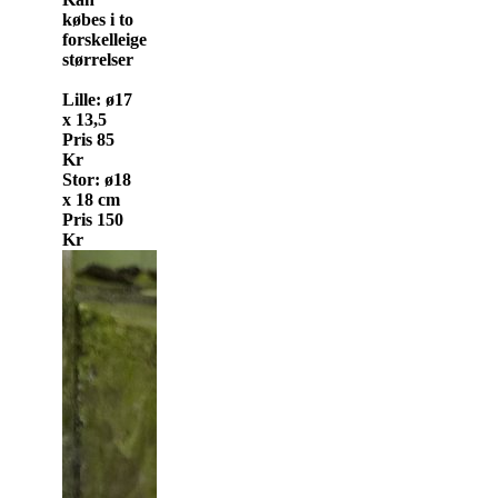
købes i to
forskelleige
størrelser
Lille: ø17
x 13,5
Pris 85
Kr
Stor: ø18
x 18 cm
Pris 150
Kr