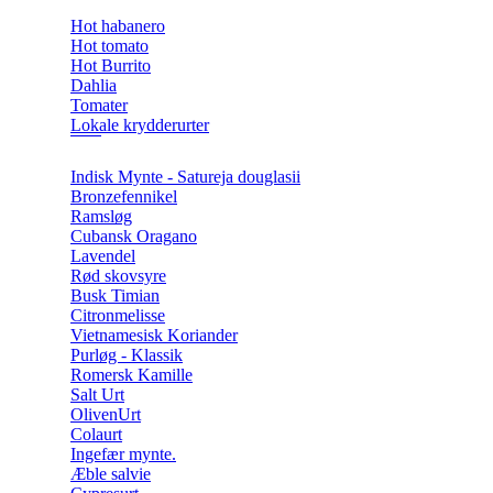
Hot habanero
Hot tomato
Hot Burrito
Dahlia
Tomater
Lokale krydderurter
Indisk Mynte - Satureja douglasii
Bronzefennikel
Ramsløg
Cubansk Oragano
Lavendel
Rød skovsyre
Busk Timian
Citronmelisse
Vietnamesisk Koriander
Purløg - Klassik
Romersk Kamille
Salt Urt
OlivenUrt
Colaurt
Ingefær mynte.
Æble salvie