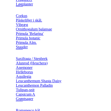
Løgplanter
Corkus
Påskeliljer i skål.
Vibeæg
Ornithogalum balansae
Primula 'Belarina'
Primula botanic
Primula Alm.
Stauder
Saxifraga / Stenbrek
Alunrod (Heuchera)
Anemoner
Helleborus
Aquilegia
Leucanthemum Shasta Daisy
Leucanthemon Palladin
Tulipan-snit
Capsicum A
Grøntsager
Romanesco kål