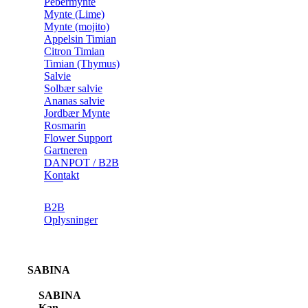
Pebermynte
Mynte (Lime)
Mynte (mojito)
Appelsin Timian
Citron Timian
Timian (Thymus)
Salvie
Solbær salvie
Ananas salvie
Jordbær Mynte
Rosmarin
Flower Support
Gartneren
DANPOT / B2B
Kontakt
B2B
Oplysninger
SABINA
SABINA
Kan