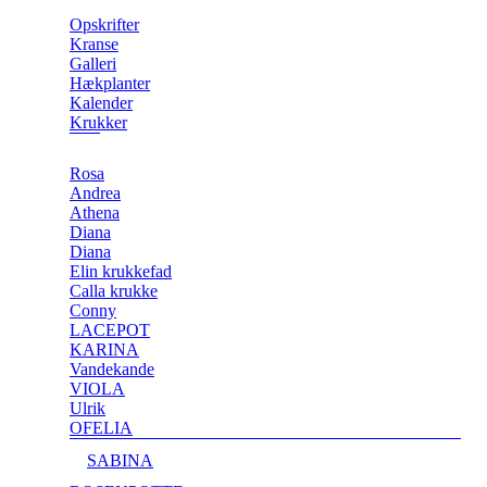
Opskrifter
Kranse
Galleri
Hækplanter
Kalender
Krukker
Rosa
Andrea
Athena
Diana
Diana
Elin krukkefad
Calla krukke
Conny
LACEPOT
KARINA
Vandekande
VIOLA
Ulrik
OFELIA
SABINA