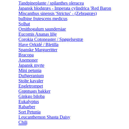
Tandpineplante / spilanthes oleracea
Japansk blodgræs - Imperata cylindrica 'Red Baron
Miscanthus sinensis 'Strictus' - (Zebragræs)
bulbine frutescens medicus
Solhat
Ornithogalum saundersiae
Eucomis Ananas lilje
Corokia Cotoneaster / Spøgelsestræ
Have Orkidé / Bletilla
Spanske Margueritter
Bracopa
Anemoner
Japansk myrte
Mini petunia
Duftgeranium
Stolte kavaler
Engletrompet
Grøntsags bakker
Ginkgo biloba
Eukalyptus
Rabarber
Sort Petunia
Leucanthemon Shasta Daisy
Chili