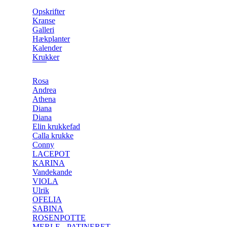
Opskrifter
Kranse
Galleri
Hækplanter
Kalender
Krukker
Rosa
Andrea
Athena
Diana
Diana
Elin krukkefad
Calla krukke
Conny
LACEPOT
KARINA
Vandekande
VIOLA
Ulrik
OFELIA
SABINA
ROSENPOTTE
MERLE - PATINERET