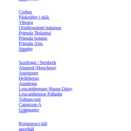
Corkus
Påskeliljer i skål.
Vibeæg
Ornithogalum balansae
Primula 'Belarina'
Primula botanic
Primula Alm.
Stauder
Saxifraga / Stenbrek
Alunrod (Heuchera)
Anemoner
Helleborus
Aquilegia
Leucanthemum Shasta Daisy
Leucanthemon Palladin
Tulipan-snit
Capsicum A
Grøntsager
Romanesco kål
savojkål