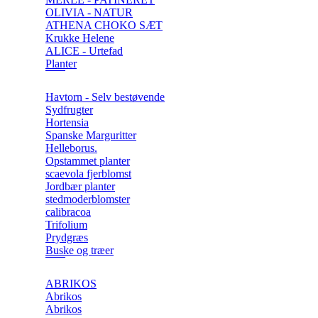
OLIVIA - NATUR
ATHENA CHOKO SÆT
Krukke Helene
ALICE - Urtefad
Planter
Havtorn - Selv bestøvende
Sydfrugter
Hortensia
Spanske Marguritter
Helleborus.
Opstammet planter
scaevola fjerblomst
Jordbær planter
stedmoderblomster
calibracoa
Trifolium
Prydgræs
Buske og træer
ABRIKOS
Abrikos
Abrikos