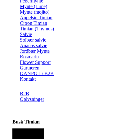
Pebermynte
Mynte (Lime)
Mynte (mojito)
Appelsin Timian
Citron Timian
Timian (Thymus)
Salvie
Solbær salvie
Ananas salvie
Jordbær Mynte
Rosmarin
Flower Support
Gartneren
DANPOT / B2B
Kontakt
B2B
Oplysninger
Busk Timian