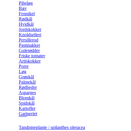
Pibeløg
Bær
Fennikel
Rødkål
Hvidkål
Jordskokker
Knoldselleri
Persillerod
Pastinakker
Gulerødder
Friske tomater
Artiskokker
Porre
Løg
Grønkål
Palmekål
Rødbeder
Asparges
Blomkål
Spidskål
Kartofler
Gartneriet
Tandpineplante / spilanthes oleracea