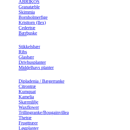
ABRIKOS
Granatæble
Skimmia
Bornholmerfige
Kristtorn (Ilex)
Cedertræ
Bærbuske
Stikkelsbær
Ribs
Glasbær
Drivhusplanter
Middelhavs planter
Dipladenia / Bægerranke
​Citrontræ
Kumquat
​Kamelia
Skærmlilje
Waxflower
​Trillingranke/Bougainvillea
Thetræ
Frugttræer
Løgplanter