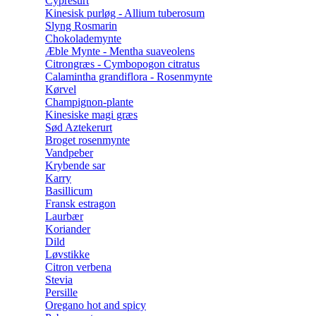
Cypresurt
Kinesisk purløg - Allium tuberosum
Slyng Rosmarin
Chokolademynte
Æble Mynte - Mentha suaveolens
Citrongræs - Cymbopogon citratus
Calamintha grandiflora - Rosenmynte
Kørvel
Champignon-plante
Kinesiske magi græs
Sød Aztekerurt
Broget rosenmynte
Vandpeber
Krybende sar
Karry
Basillicum
Fransk estragon
Laurbær
Koriander
Dild
Løvstikke
Citron verbena
Stevia
Persille
Oregano hot and spicy