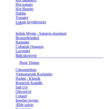
Hot habanero
Hot tomato
Hot Burrito
Dahlia
Tomater
Lokale krydderurter
Indisk Mynte - Satureja douglasii
Bronzefennikel
Ramsløg
Cubansk Oragano
Lavendel
Rød skovsyre
Busk Timian
Citronmelisse
Vietnamesisk Koriander
Purløg - Klassik
Romersk Kamille
Salt Urt
OlivenUrt
Colaurt
Ingefær mynte.
Æble salvie