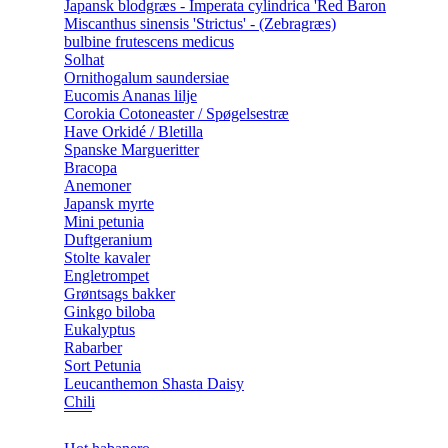
Japansk blodgræs - Imperata cylindrica 'Red Baron
Miscanthus sinensis 'Strictus' - (Zebragræs)
bulbine frutescens medicus
Solhat
Ornithogalum saundersiae
Eucomis Ananas lilje
Corokia Cotoneaster / Spøgelsestræ
Have Orkidé / Bletilla
Spanske Margueritter
Bracopa
Anemoner
Japansk myrte
Mini petunia
Duftgeranium
Stolte kavaler
Engletrompet
Grøntsags bakker
Ginkgo biloba
Eukalyptus
Rabarber
Sort Petunia
Leucanthemon Shasta Daisy
Chili