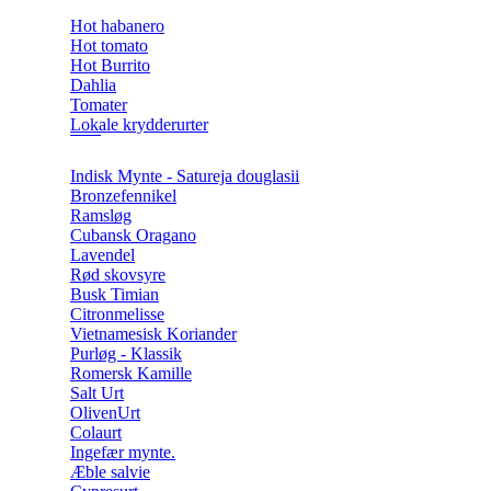
Hot habanero
Hot tomato
Hot Burrito
Dahlia
Tomater
Lokale krydderurter
Indisk Mynte - Satureja douglasii
Bronzefennikel
Ramsløg
Cubansk Oragano
Lavendel
Rød skovsyre
Busk Timian
Citronmelisse
Vietnamesisk Koriander
Purløg - Klassik
Romersk Kamille
Salt Urt
OlivenUrt
Colaurt
Ingefær mynte.
Æble salvie