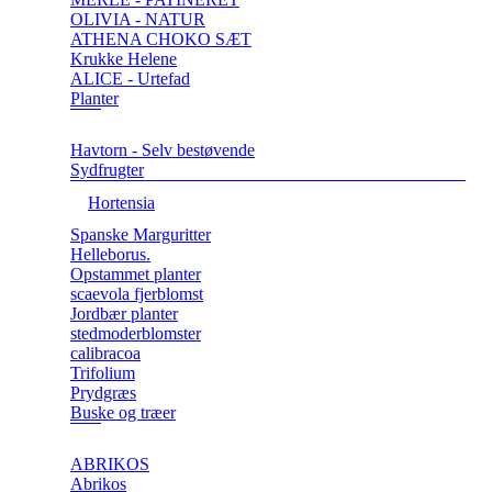
OLIVIA - NATUR
ATHENA CHOKO SÆT
Krukke Helene
ALICE - Urtefad
Planter
Havtorn - Selv bestøvende
Sydfrugter
Hortensia
Spanske Marguritter
Helleborus.
Opstammet planter
scaevola fjerblomst
Jordbær planter
stedmoderblomster
calibracoa
Trifolium
Prydgræs
Buske og træer
ABRIKOS
Abrikos