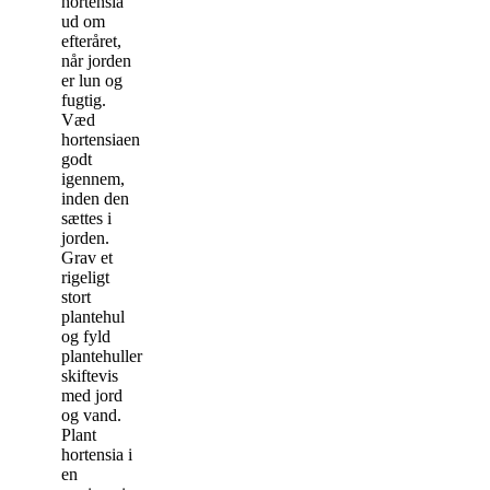
hortensia
ud om
efteråret,
når jorden
er lun og
fugtig.
Væd
hortensiaen
godt
igennem,
inden den
sættes i
jorden.
Grav et
rigeligt
stort
plantehul
og fyld
plantehuller
skiftevis
med jord
og vand.
Plant
hortensia i
en