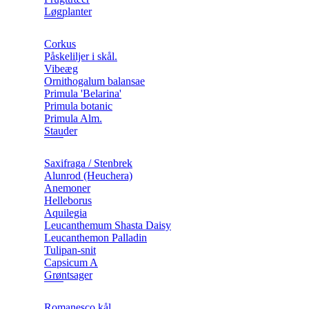
Løgplanter
Corkus
Påskeliljer i skål.
Vibeæg
Ornithogalum balansae
Primula 'Belarina'
Primula botanic
Primula Alm.
Stauder
Saxifraga / Stenbrek
Alunrod (Heuchera)
Anemoner
Helleborus
Aquilegia
Leucanthemum Shasta Daisy
Leucanthemon Palladin
Tulipan-snit
Capsicum A
Grøntsager
Romanesco kål