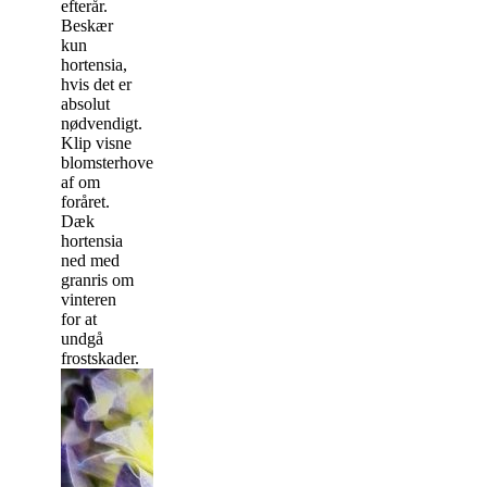
efterår.
Beskær
kun
hortensia,
hvis det er
absolut
nødvendigt.
Klip visne
blomsterhoveder
af om
foråret.
Dæk
hortensia
ned med
granris om
vinteren
for at
undgå
frostskader.