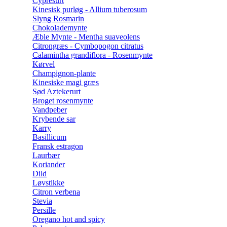
Cypresurt
Kinesisk purløg - Allium tuberosum
Slyng Rosmarin
Chokolademynte
Æble Mynte - Mentha suaveolens
Citrongræs - Cymbopogon citratus
Calamintha grandiflora - Rosenmynte
Kørvel
Champignon-plante
Kinesiske magi græs
Sød Aztekerurt
Broget rosenmynte
Vandpeber
Krybende sar
Karry
Basillicum
Fransk estragon
Laurbær
Koriander
Dild
Løvstikke
Citron verbena
Stevia
Persille
Oregano hot and spicy