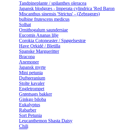
Tandpineplante / spilanthes oleracea
Japansk blodgræs - Imperata cylindrica 'Red Baron
Miscanthus sinensis 'Strictus' - (Zebragræs)
bulbine frutescens medicus
Solhat
Ornithogalum saundersiae
Eucomis Ananas lilje
Corokia Cotoneaster / Spøgelsestræ
Have Orkidé / Bletilla
Spanske Margueritter
Bracopa
Anemoner
Japansk myrte
Mini petunia
Duftgeranium
Stolte kavaler
Engletrompet
Grøntsags bakker
Ginkgo biloba
Eukalyptus
Rabarber
Sort Petunia
Leucanthemon Shasta Daisy
Chili