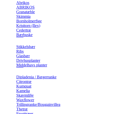
Abrikos
ABRIKOS
Granatæble
Skimmia
Bornholmerfige
Kristtorn (Ilex)
Cedertræ
Bærbuske
Stikkelsbær
Ribs
Glasbær
Drivhusplanter
Middelhavs planter
Dipladenia / Bægerranke
​Citrontræ
Kumquat
​Kamelia
Skærmlilje
Waxflower
​Trillingranke/Bougainvillea
Thetræ
Frugttræer