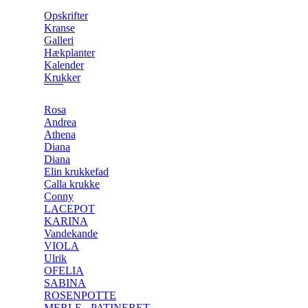
Opskrifter
Kranse
Galleri
Hækplanter
Kalender
Krukker
Rosa
Andrea
Athena
Diana
Diana
Elin krukkefad
Calla krukke
Conny
LACEPOT
KARINA
Vandekande
VIOLA
Ulrik
OFELIA
SABINA
ROSENPOTTE
MERLE - PATINERET