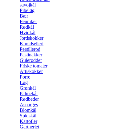
savojkål
Pibeløg
Bær
Fennikel
Rødkål
Hvidkål
Jordskokker
Knoldselleri
Persillerod
Pastinakker
Gulerødder
Friske tomater
Artiskokker
Porre
Løg
Grønkål
Palmekål
Rødbeder
Asparges
Blomkål
Spidskål
Kartofler
Gartneriet