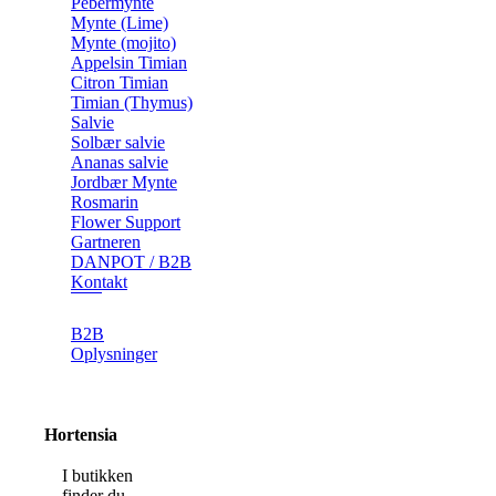
Pebermynte
Mynte (Lime)
Mynte (mojito)
Appelsin Timian
Citron Timian
Timian (Thymus)
Salvie
Solbær salvie
Ananas salvie
Jordbær Mynte
Rosmarin
Flower Support
Gartneren
DANPOT / B2B
Kontakt
B2B
Oplysninger
Hortensia
I butikken
finder du