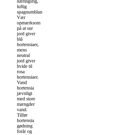
næringsrig,
luftig
spagnumblanding.
Vær
opmærksom
på at sur
jord giver
blå
hortensiaer,
mens
neutral
jord giver
hvide til
rosa
hortensiaer.
Vand
hortensia
jævnligt
med store
mængder
vand.
Tilfør
hortensia
gødning
forår og