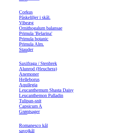
Corkus
Påskeliljer i skål.
Vibeæg
Ornithogalum balansae
Primula 'Belarina'
Primula botanic
Primula Alm.
Stauder
Saxifraga / Stenbrek
Alunrod (Heuchera)
Anemoner
Helleborus
Aquilegia
Leucanthemum Shasta Daisy
Leucanthemon Palladin
Tulipan-snit
Capsicum A
Grøntsager
Romanesco kål
savojkål