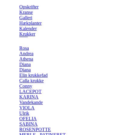
Opskrifter
Kranse
Galleri
Hækplanter
Kalender
Krukker
Rosa
Andrea
Athena
Diana
Diana
Elin krukkefad
Calla krukke
Conny
LACEPOT
KARINA
Vandekande
VIOLA
Ulrik
OFELIA
SABINA
ROSENPOTTE
MERLE - PATINERET