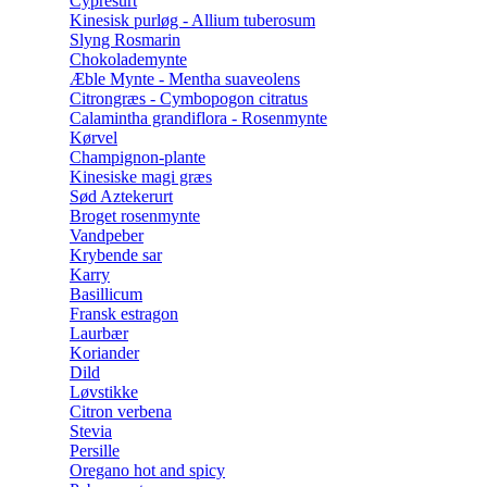
Cypresurt
Kinesisk purløg - Allium tuberosum
Slyng Rosmarin
Chokolademynte
Æble Mynte - Mentha suaveolens
Citrongræs - Cymbopogon citratus
Calamintha grandiflora - Rosenmynte
Kørvel
Champignon-plante
Kinesiske magi græs
Sød Aztekerurt
Broget rosenmynte
Vandpeber
Krybende sar
Karry
Basillicum
Fransk estragon
Laurbær
Koriander
Dild
Løvstikke
Citron verbena
Stevia
Persille
Oregano hot and spicy