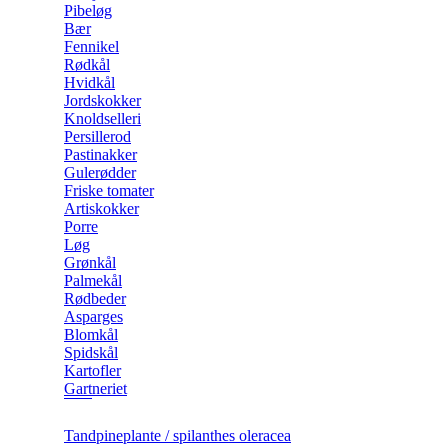
Pibeløg
Bær
Fennikel
Rødkål
Hvidkål
Jordskokker
Knoldselleri
Persillerod
Pastinakker
Gulerødder
Friske tomater
Artiskokker
Porre
Løg
Grønkål
Palmekål
Rødbeder
Asparges
Blomkål
Spidskål
Kartofler
Gartneriet
Tandpineplante / spilanthes oleracea