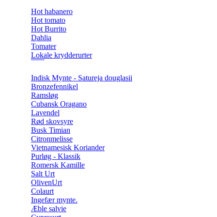
Hot habanero
Hot tomato
Hot Burrito
Dahlia
Tomater
Lokale krydderurter
Indisk Mynte - Satureja douglasii
Bronzefennikel
Ramsløg
Cubansk Oragano
Lavendel
Rød skovsyre
Busk Timian
Citronmelisse
Vietnamesisk Koriander
Purløg - Klassik
Romersk Kamille
Salt Urt
OlivenUrt
Colaurt
Ingefær mynte.
Æble salvie