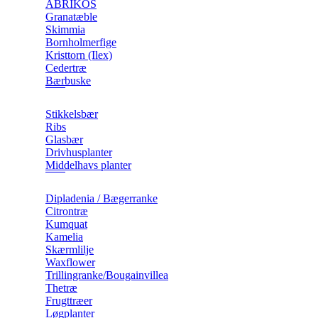
ABRIKOS
Granatæble
Skimmia
Bornholmerfige
Kristtorn (Ilex)
Cedertræ
Bærbuske
Stikkelsbær
Ribs
Glasbær
Drivhusplanter
Middelhavs planter
Dipladenia / Bægerranke
​Citrontræ
Kumquat
​Kamelia
Skærmlilje
Waxflower
​Trillingranke/Bougainvillea
Thetræ
Frugttræer
Løgplanter