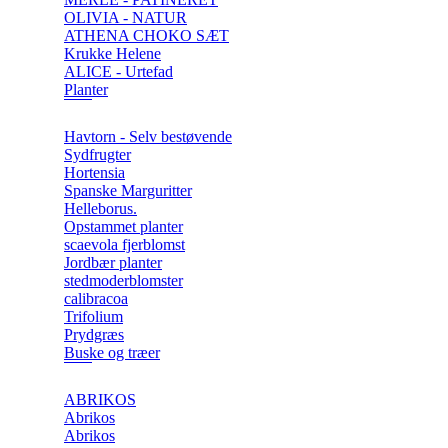
OLIVIA - NATUR
ATHENA CHOKO SÆT
Krukke Helene
ALICE - Urtefad
Planter
Havtorn - Selv bestøvende
Sydfrugter
Hortensia
Spanske Marguritter
Helleborus.
Opstammet planter
scaevola fjerblomst
Jordbær planter
stedmoderblomster
calibracoa
Trifolium
Prydgræs
Buske og træer
ABRIKOS
Abrikos
Abrikos