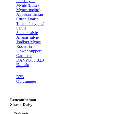
Pebermynte
Mynte (Lime)
Mynte (mojito)
Appelsin Timian
Citron Timian
Timian (Thymus)
Salvie
Solbær salvie
Ananas salvie
Jordbær Mynte
Rosmarin
Flower Support
Gartneren
DANPOT / B2B
Kontakt
B2B
Oplysninger
Leucanthemon
Shasta Daisy
Dobbelt