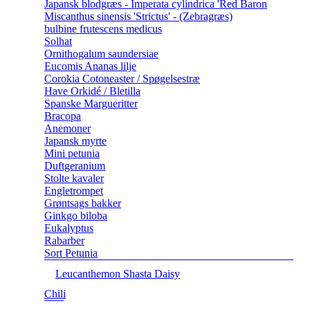
Japansk blodgræs - Imperata cylindrica 'Red Baron
Miscanthus sinensis 'Strictus' - (Zebragræs)
bulbine frutescens medicus
Solhat
Ornithogalum saundersiae
Eucomis Ananas lilje
Corokia Cotoneaster / Spøgelsestræ
Have Orkidé / Bletilla
Spanske Margueritter
Bracopa
Anemoner
Japansk myrte
Mini petunia
Duftgeranium
Stolte kavaler
Engletrompet
Grøntsags bakker
Ginkgo biloba
Eukalyptus
Rabarber
Sort Petunia
Leucanthemon Shasta Daisy
Chili